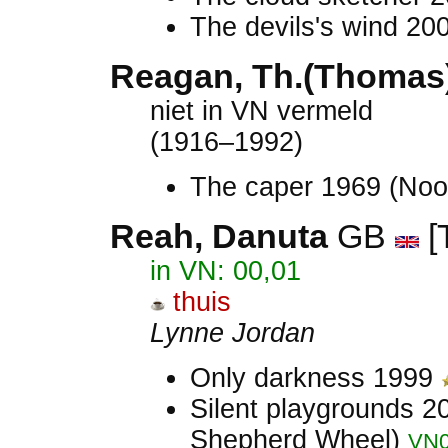
The devils's wind 20
Reagan, Th.(Thomas)
niet in VN vermeld
(1916–1992)
The caper 1969 (No
Reah, Danuta
GB
[T
in VN: 00,01
thuis
Lynne Jordan
Only darkness 1999
Silent playgrounds 
Shepherd Wheel)
VN