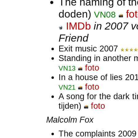
The naming of t
doden)
fo
VN08
IMDb
in 2007 v
Friend
Exit music 2007
Standing in another
foto
VN13
In a house of lies 2
foto
VN21
A song for the dark t
tijden)
foto
Malcolm Fox
The complaints 200