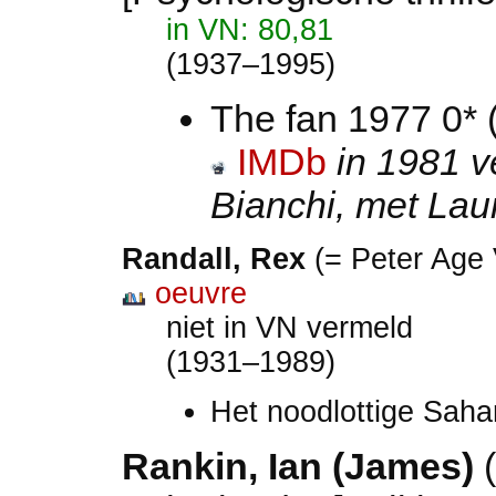
in VN: 80,81
(1937–1995)
The fan 1977 0*
IMDb
in 1981 v
Bianchi, met Lau
Randall
, Rex
(= Peter Age 
oeuvre
niet in VN vermeld
(1931–1989)
Het noodlottige Sah
Rankin, Ian (James)
(