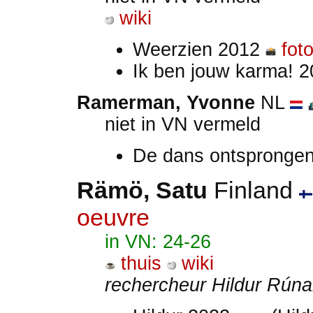
wiki
Weerzien 2012
fot
Ik ben jouw karma! 
Ramerman, Yvonne
NL
niet in VN vermeld
De dans ontspronge
Rämö, Satu
Finland
oeuvre
in VN: 24-26
thuis
wiki
rechercheur Hildur Rúnar