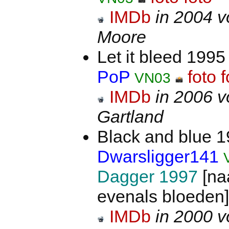
IMDb
in 2004 v
Moore
Let it bleed 199
PoP
foto
f
VN03
IMDb
in 2006 v
Gartland
Black and blue 
Dwarsligger141
Dagger 1997
[na
evenals bloeden]
IMDb
in 2000 v