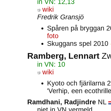
in VN: 12,13
wiki
Fredrik Gransjö
Spåren på bryggan 
foto
Skuggans spel 2010
Ramberg, Lennart
Zw
in VN: 10
wiki
Kyoto och fjärilarna
'Verhip, een ecothrille
Ramdhani, Radjindre
NL
niet in VN vermeld