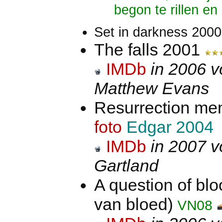
begon te rillen en
Set in darkness 200
The falls 2001
IMDb
in 2006 v
Matthew Evans
Resurrection m
foto
Edgar 2004
IMDb
in 2007 v
Gartland
A question of bl
van bloed)
VN08