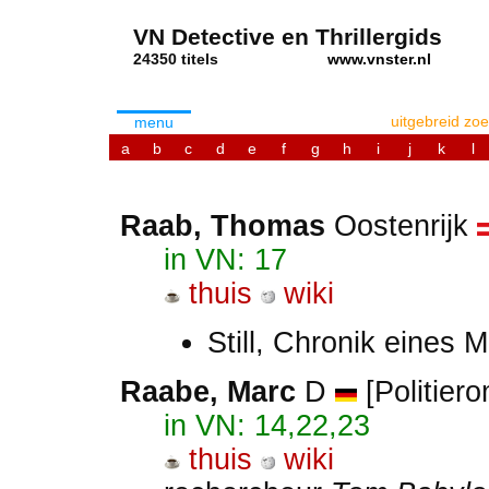
VN Detective en Thrillergids
24350 titels
www.vnster.nl
uitgebreid zo
menu
a
b
c
d
e
f
g
h
i
j
k
l
Raab, Thomas
Oostenrijk
in VN: 17
thuis
wiki
Still, Chronik eines
Raabe, Marc
D
[Politiero
in VN: 14,22,23
thuis
wiki