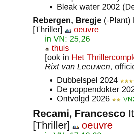
Bleak water 2002 (De
Rebergen
, Bregje
(-Plant)
[Thriller]
oeuvre
in VN: 25,26
thuis
[ook in
Het Thrillercompl
Rixt van Leeuwen
, offic
Dubbelspel 2024
De poppendokter 20
Ontvolgd 2026
VN
Recami, Francesco
I
[Thriller]
oeuvre