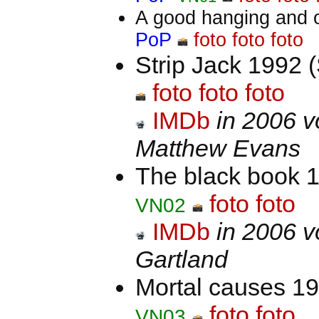
A good hanging and 
PoP
foto
foto
foto
Strip Jack 1992 
foto
foto
foto
IMDb
in 2006 v
Matthew Evans
The black book 
foto
foto
VN02
IMDb
in 2006 v
Gartland
Mortal causes 1
foto
foto
VN03