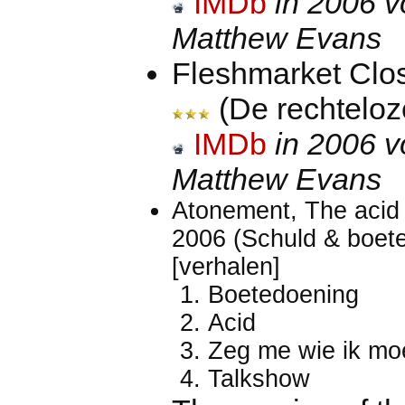
IMDb
in 2006 v
Matthew Evans
Fleshmarket Clos
(De rechtelo
IMDb
in 2006 v
Matthew Evans
Atonement, The acid t
2006 (Schuld & boet
[verhalen]
Boetedoening
Acid
Zeg me wie ik mo
Talkshow