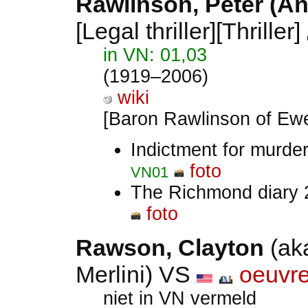
Rawlinson, Peter (A
[Legal thriller][Thriller]
in VN: 01,03
(1919–2006)
wiki
[Baron Rawlinson of Ewe
Indictment for murde
foto
VN01
The Richmond diary
foto
Rawson, Clayton
(aka
Merlini) VS
oeuvr
niet in VN vermeld