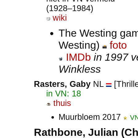
(1928–1984)
wiki
The Westing gam
Westing)
foto
IMDb
in 1997 v
Winkless
Rasters, Gaby
NL
[Thrill
in VN: 18
thuis
Muurbloem 2017
V
Rathbone, Julian (Ch