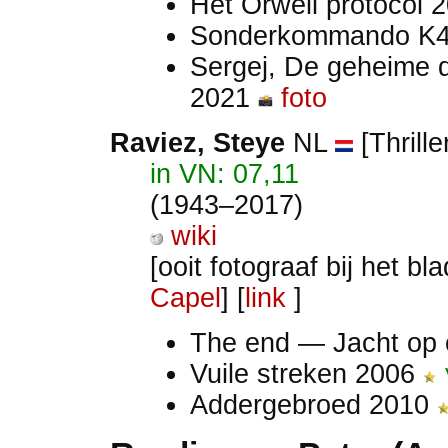
Het Orwell protocol 
Sonderkommando K
Sergej, De geheime d
2021
foto
Raviez, Steye
NL
[Thrille
in VN: 07,11
(1943–2017)
wiki
[ooit fotograaf bij het b
Capel
] [
link
]
The end — Jacht op 
Vuile streken 2006
Addergebroed 2010