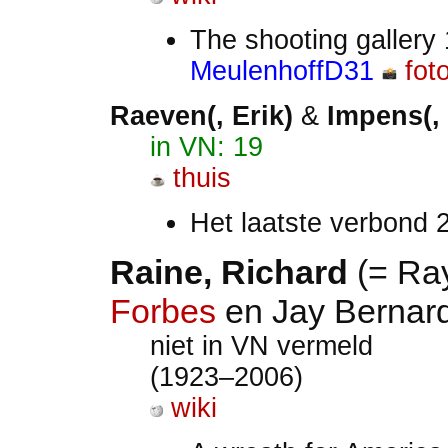
The shooting gallery
MeulenhoffD31
fot
Raeven(, Erik)
&
Impens(, 
in VN: 19
thuis
Het laatste verbond
Raine
, Richard
(= Ra
Forbes
en Jay Bernar
niet in VN vermeld
(1923–2006)
wiki