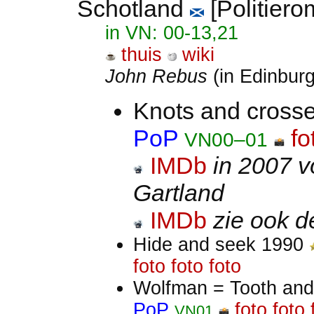
Schotland
[Politier
in VN: 00-13,21
thuis
wiki
John Rebus
(in Edinbur
Knots and cross
PoP
fo
VN00–01
IMDb
in 2007 v
Gartland
IMDb
zie ook d
Hide and seek 1990
foto
foto
foto
Wolfman = Tooth and
PoP
foto
foto
VN01