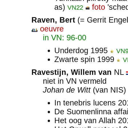
as)
foto
'sched
VN22
Raven, Bert
(= Gerrit Eng
oeuvre
in VN: 96-00
Underdog 1995
VN9
Zwarte spin 1999
V
Ravestijn, Willem van
NL
niet in VN vermeld
Johan de Witt
(van NIS)
In tenebris lucens 2
De Suomenlinna affa
Het oog van Allah 2