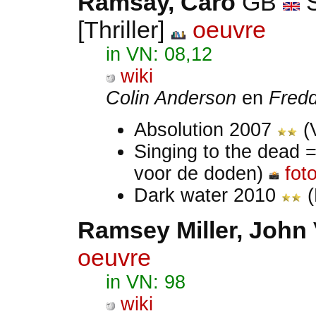
Ramsay, Caro
GB
S
[Thriller]
oeuvre
in VN: 08,12
wiki
Colin Anderson
en
Fredd
Absolution 2007
(V
Singing to the dead 
voor de doden)
fot
Dark water 2010
(
Ramsey Miller
, John
oeuvre
in VN: 98
wiki