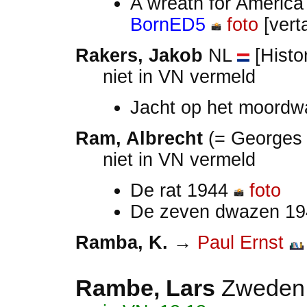
A wreath for Americ
BornED5
foto
[vert
Rakers, Jakob
NL
[Histor
niet in VN vermeld
Jacht op het moord
Ram, Albrecht
(= Georges
niet in VN vermeld
De rat 1944
foto
De zeven dwazen 1
Ramba, K.
→
Paul Ernst
Rambe, Lars
Zwede