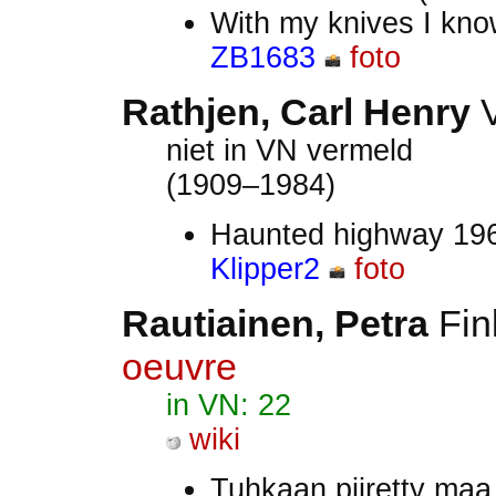
With my knives I kno
ZB1683
foto
Rathjen, Carl Henry
niet in VN vermeld
(1909–1984)
Haunted highway 196
Klipper2
foto
Rautiainen, Petra
Fin
oeuvre
in VN: 22
wiki
Tuhkaan piiretty ma