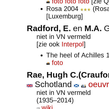
foto
foto
foto
[zie Q
Rosa 2004
(Rosa)
[Luxemburg]
Radford, E.
en
M.A.
niet in VN vermeld
[zie ook
Interpol
]
The heel of Achilles
foto
Rae, Hugh C.(Craufo
Schotland
oeuv
niet in VN vermeld
(1935–2014)
wiki