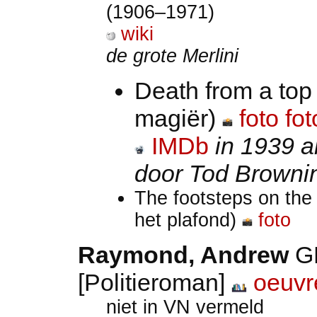
(1906–1971)
wiki
de grote Merlini
Death from a top
magiër)
foto
fot
IMDb
in 1939 a
door Tod Browni
The footsteps on the
het plafond)
foto
Raymond, Andrew
G
[Politieroman]
oeuvr
niet in VN vermeld