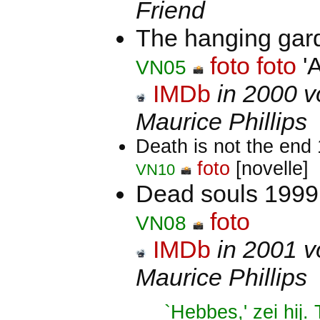
Friend
The hanging ga
foto
foto
'
VN05
IMDb
in 2000 v
Maurice Phillips
Death is not the end
foto
[novelle]
VN10
Dead souls 199
foto
VN08
IMDb
in 2001 v
Maurice Phillips
`Hebbes,' zei hij.