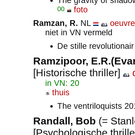
The gravity of shad
00
foto
Ramzan, R.
NL
oeuvre
niet in VN vermeld
De stille revolutiona
Ramzipoor, E.R.(Ev
[Historische thriller]
in VN: 20
thuis
The ventriloquists 2
Randall, Bob
(= Stanl
[Psychologische thrille