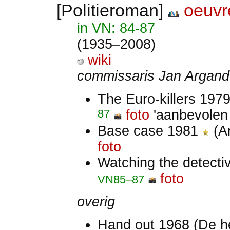
[Politieroman]
oeuvr
in VN: 84-87
(1935–2008)
wiki
commissaris Jan Argand
The Euro-killers 197
87
foto
'aanbevolen
Base case 1981
(A
foto
Watching the detect
foto
VN85–87
overig
Hand out 1968 (De 