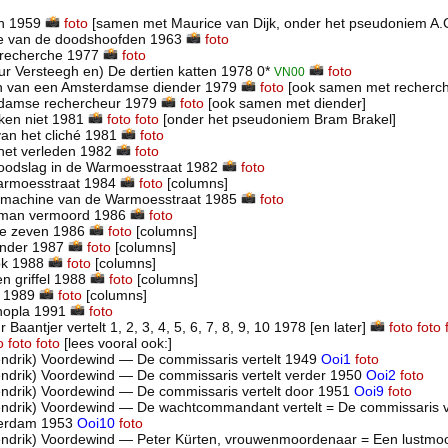
 in 1959
foto
[samen met Maurice van Dijk, onder het pseudoniem A.C
ie van de doodshoofden 1963
foto
 recherche 1977
foto
r Versteegh en) De dertien katten 1978 0*
foto
VN00
en van een Amsterdamse diender 1979
foto
[ook samen met recherch
damse rechercheur 1979
foto
[ook samen met diender]
ken niet 1981
foto
foto
[onder het pseudoniem Bram Brakel]
an het cliché 1981
foto
het verleden 1982
foto
oodslag in de Warmoesstraat 1982
foto
Warmoesstraat 1984
foto
[columns]
machine van de Warmoesstraat 1985
foto
n man vermoord 1986
foto
e zeven 1986
foto
[columns]
onder 1987
foto
[columns]
lok 1988
foto
[columns]
en griffel 1988
foto
[columns]
je 1989
foto
[columns]
 hopla 1991
foto
Baantjer vertelt 1, 2, 3, 4, 5, 6, 7, 8, 9, 10 1978 [en later]
foto
foto
o
foto
foto
[lees vooral ook:]
ndrik) Voordewind — De commissaris vertelt 1949
Ooi1
foto
ndrik) Voordewind — De commissaris vertelt verder 1950
Ooi2
foto
ndrik) Voordewind — De commissaris vertelt door 1951
Ooi9
foto
ndrik) Voordewind — De wachtcommandant vertelt = De commissaris ve
erdam 1953
Ooi10
foto
ndrik) Voordewind — Peter Kürten, vrouwenmoordenaar = Een lustmo