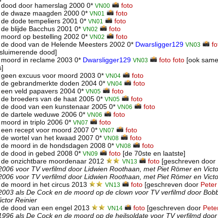
 dood door hamerslag 2000 0*
foto
VN00
 de dwaze maagden 2000 0*
foto
VN01
 de dode tempeliers 2001 0*
foto
VN01
de blijde Bacchus 2001 0*
foto
VN02
moord op bestelling 2002 0*
foto
VN02
 de dood van de Helende Meesters 2002 0*
Dwarsligger129
fo
VN03
sluimerende dood]
 moord in reclame 2003 0*
Dwarsligger129
foto
foto
[ook same
VN03
s]
 geen excuus voor moord 2003 0*
foto
VN04
 de gebrandmerkte doden 2004 0*
foto
VN04
 een veld papavers 2004 0*
foto
VN05
 de broeders van de haat 2005 0*
foto
VN05
 de dood van een kunstenaar 2005 0*
foto
VN06
 de dartele weduwe 2006 0*
foto
VN06
moord in triplo 2006 0*
foto
VN07
 een recept voor moord 2007 0*
foto
VN07
de wortel van het kwaad 2007 0*
foto
VN08
 de moord in de hondsdagen 2008 0*
foto
VN08
 de dood in gebed 2008 0*
foto
[de 70ste en laatste]
VN09
 de onzichtbare moordenaar 2012
foto
[geschreven door
VN13
 2006 voor TV verfilmd door Lidwien Roothaan, met Piet Römer en Victor
 2006 voor TV verfilmd door Lidwien Roothaan, met Piet Römer en Victor
de moord in het circus 2013
foto
[geschreven door
Pete
VN13
 2003 als De Cock en de moord op de clown voor TV verfilmd door Bobb
ctor Reinier
 de dood van een engel 2013
foto
[geschreven door
Pete
VN14
 1996 als De Cock en de moord op de heilsoldate voor TV verfilmd door