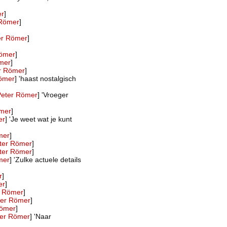
er
]
 Römer
]
er Römer
]
Römer
]
mer
]
r Römer
]
Römer
] 'haast nostalgisch
Peter Römer
] 'Vroeger
ömer
]
er
] 'Je weet wat je kunt
mer
]
ter Römer
]
ter Römer
]
mer
] 'Zulke actuele details
r
]
er
]
r Römer
]
ter Römer
]
Römer
]
ter Römer
] 'Naar