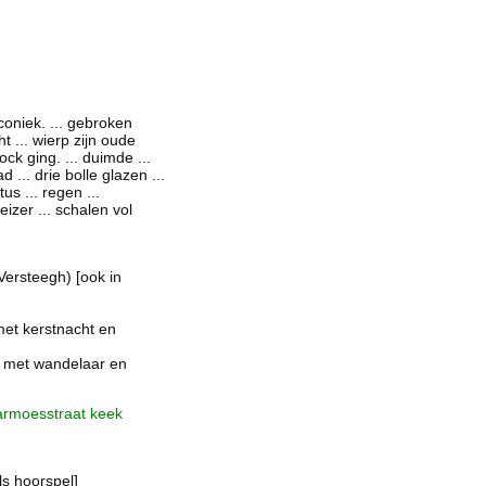
laconiek. ... gebroken
 ... wierp zijn oude
ck ging. ... duimde ...
 ... drie bolle glazen ...
s ... regen ...
eizer ... schalen vol
Versteegh) [ook in
et kerstnacht en
 met wandelaar en
armoesstraat keek
ls hoorspel]