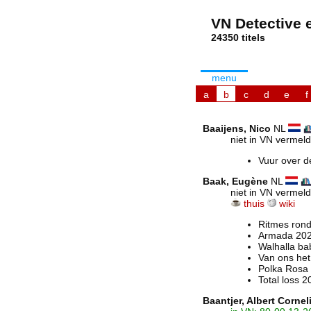
VN Detective e
24350 tit
menu
a
b
c
d
e
f
Baaijens, Nico
NL
niet in VN vermeld
Vuur over d
Baak, Eugène
NL
niet in VN vermeld
thuis
wiki
Ritmes ron
Armada 20
Walhalla b
Van ons het
Polka Rosa
Total loss 
Baantjer
, Albert Cornel