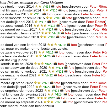
ctor Reinier; scenario van Gerrit Mollema
 de rituele moord 2014
foto
[geschreven door
Peter Röm
VN14
het lijk aan de Amstel 2014
foto
[geschreven door
Peter
VN15
 de dode diva 2015
foto
[geschreven door
Peter Römer
]
VN15
 de vermoorde onschuld 2015
foto
[geschreven door
Pet
VN16
het dodelijk doel 2016
foto
[geschreven door
Peter Römer
]
VN16
 de zoete wraak 2016
foto
[geschreven door
Peter 
VN17
 de moord op maat 2017
foto
[geschreven door
Peter Rö
VN17
 een duivels dilemma 2017
foto
[geschreven door
Pete
VN18
 de naakte waarheid 2018
foto
[geschreven door
Peter 
VN18
 de dood van een kerkrat 2018
foto
[geschreven door
VN19
eter, maar we maken er het beste van, zoiets.'
 de zwarte weduwe 2019
foto
[geschreven door
Peter R
VN19
 de levende dode 2019
foto
[geschreven door
Peter Röm
VN20
n dat krijg je ook'
kermis in de hel 2020
foto
[geschreven door
Peter Rö
VN20
 de schaduw van de dood 2020
foto
[geschreven door
Pe
VN21
de schim uit het verleden 2021
foto
[geschreven door
Pe
VN21
 de eenzame dood 2021
foto
[geschreven door
Peter Rö
VN22
ormule fris'
 moord op stand 2022
foto
[geschreven door
Peter Röme
VN22
een dodelijk spel 2022
foto
[geschreven door
Peter Röm
VN23
 de ongehoorde moord 2023
foto
[geschreven door
Pete
VN23
het kind van de rekening 2023
foto
[geschreven door
Pe
VN24
 de kus des doods 2024
foto
[geschreven door
Peter 
VN24
 de moord op afspraak 2024
foto
[geschreven door
Pe
VN25
cept: moord, maar dan best gezellig.'