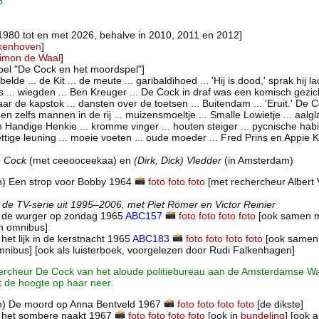
6
 1980 tot en met 2026, behalve in 2010, 2011 en 2012]
kenhoven
]
imon de Waal
]
spel "De Cock en het moordspel"]
jubelde ... de Kit ... de meute ... garibaldihoed ... 'Hij is dood,' sprak hij 
 ... wiegden ... Ben Kreuger ... De Cock in draf was een komisch gezicht
r de kapstok ... dansten over de toetsen ... Buitendam ... 'Eruit.' De Co
den zelfs mannen in de rij ... muizensmoeltje ... Smalle Lowietje ... aalglad
 Handige Henkie ... kromme vinger ... houten steiger ... pycnische habitu
ettige leuning ... moeie voeten ... oude moeder ... Fred Prins en Appie K
e Cock
(met ceeooceekaa) en
(Dirk, Dick) Vledder
(in Amsterdam)
n) Een strop voor Bobby 1964
foto
foto
foto
[met rechercheur Albert 
e de TV-serie uit 1995–2006, met Piet Römer en Victor Reinier
 de wurger op zondag 1965
ABC157
foto
foto
foto
foto
[ook samen m
n omnibus]
het lijk in de kerstnacht 1965
ABC183
foto
foto
foto
foto
[ook samen
mnibus] [ook als luisterboek, voorgelezen door Rudi Falkenhagen]
rcheur De Cock van het aloude politiebureau aan de Amsterdamse W
t de hoogte op haar neer.
n) De moord op Anna Bentveld 1967
foto
foto
foto
foto
[de dikste]
 het sombere naakt 1967
foto
foto
foto
foto
[ook in
bundeling
] [ook a