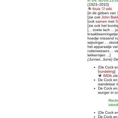
in VN: 80-09,13-2
(1923–2010)
thuis
wiki
[in de gidsen van
[zie ook
John Bak
[ook
samen
met
S
[zie ook het bord
[... zoete lach ... 
kraakbeenringetjes
hoedje missend naa
wijsvinger ... ston
het apparaatje van
ruitenwissers ... v
lekkernijen ...]
(Jurrian, Jurre) D
(De Cock e
bundeling
]
IMDb
zi
De Cock en
wandelaar i
De Cock en 
wurger in o
Reche
vanui
(De Cock e
De Cock en