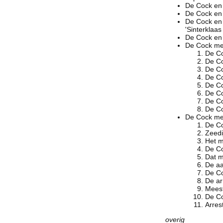
De Cock en
De Cock en
De Cock en
'Sinterklaa
De Cock en 
De Cock me
De Co
De Co
De Co
De Co
De Co
De Co
De Co
De Co
De Cock me
De Co
Zeedi
Het m
De Co
Dat 
De aa
De Co
De ar
Meest
De Co
Arres
overig