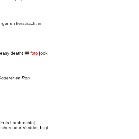
ger en kerstnacht in
 easy death)
foto
[ook
 Doderer en Ron
 Frits Lambrechts]
chercheur Vledder, hijgt