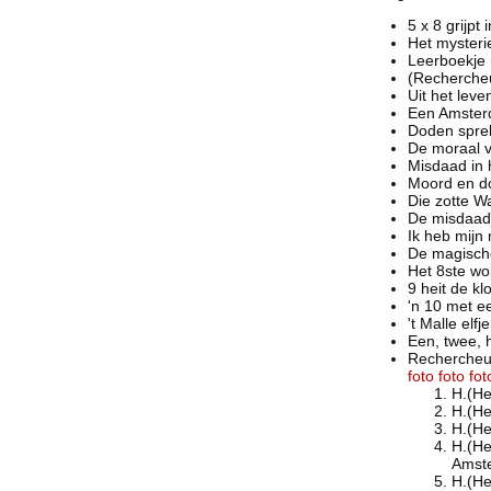
5 x 8 grijpt
Het myster
Leerboekje
(Rechercheu
Uit het lev
Een Amster
Doden spre
De moraal v
Misdaad in 
Moord en d
Die zotte 
De misdaad
Ik heb mij
De magisch
Het 8ste w
9 heit de k
'n 10 met e
't Malle elf
Een, twee,
Rechercheur 
foto
foto
fot
H.(He
H.(He
H.(He
H.(He
Amst
H.(He