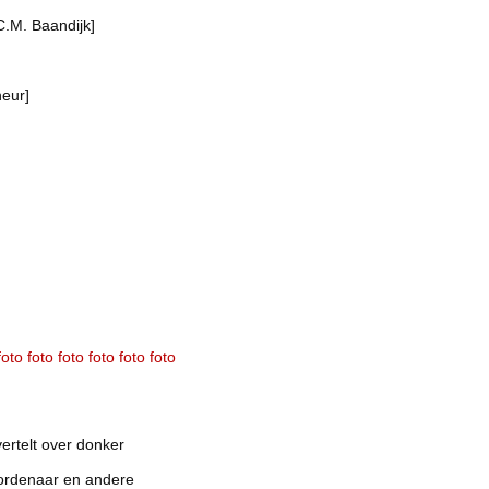
.M. Baandijk]
eur]
foto
foto
foto
foto
foto
foto
rtelt over donker
ordenaar en andere