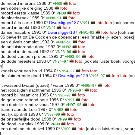
 de moord in brons 1988 0*
foto
VN88
een dodelijke dreiging 1988
foto
 moord eerste klasse 1989 0*
foto
VN89
 de bloedwraak 1989 0*
foto
VN90–91
moord à la carte 1990 0*
Dwarsligger187
foto
foto
[ook samen
VN91
 moord in beeld 1990 0*
foto
VN91
 danse macabre 1991 0*
Dwarsligger187
foto
foto
[ook same
VN91–92
995 bewerkt tot De Cock en de dodendans: een "makkelijk lezen" boek]
een duivels complot 1992 0*
foto
VN92–96
de ontluisterende dood 1992 0*
foto
VN92
het duel in de nacht 1992 0*
foto
VN93–96
 de dood van een profeet 1993 0*
foto
VN93–96
 de dode meesters 1993 0*
foto
[ook als luisterboek, voorg
VN94–97
n]
kogels voor een bruid 1994 0*
foto
foto
VN94–97
 de sluimerende dood 1994 0*
Dwarsligger129
foto
foto
[oo
VN95–97
't wassend kwaad (quaet) / water 1995 0*
foto
VN95–97
 het roodzijden nachthemd 1995 0*
foto
VN96–97
moord bij maanlicht 1996 0*
foto
VN96–97
de geur van rottend hout 1996 0*
foto
VN97
een dodelijk rendez-vous 1997 0*
foto
VN97–98
tranen aan de Leie 1997 0*
foto
VN98
et lijk op drift 1998 0*
foto
VN98–99
de onsterfelijke dood 1998 0*
foto
VN99
de dood in antiek 1999 0*
foto
VN99
een deal met de duivel 1999 0*
foto
[ook als luisterboek, voor
VN00
]