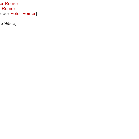
ter Römer
]
r Römer
]
 door
Peter Römer
]
de 99ste]