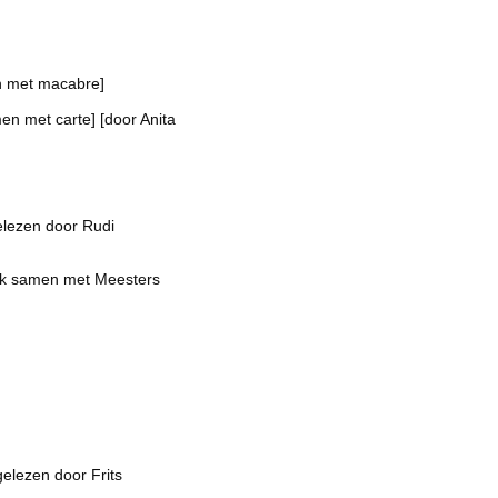
 met macabre]
n met carte] [door Anita
elezen door Rudi
k samen met Meesters
gelezen door Frits