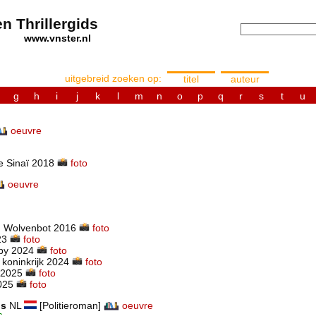
n Thrillergids
els
www.vnster.nl
uitgebreid zoeken op:
titel
auteur
g
h
i
j
k
l
m
n
o
p
q
r
s
t
u
oeuvre
e Sinaï 2018
foto
oeuvre
d Wolvenbot 2016
foto
23
foto
aby 2024
foto
 koninkrijk 2024
foto
 2025
foto
2025
foto
is
NL
[Politieroman]
oeuvre