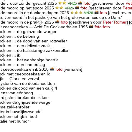
 de vrouw zonder gezicht 2025
foto
[geschreven door
Pe
VN25
 de moord op het spoor 2025
foto
[geschreven door
Pete
VN26
 de moord in de donkere dagen 2026
foto
[geschreven
VN26
s is vermoord in het pashokje van het grote warenhuis op de Dam.'
de moord in de praktijk 2026
foto
[geschreven door
Peter Römer
] [
t ceeooceekaa — Acht De Cock-verhalen 1996
foto
foto
ck en ... de grijnzende wurger
ck en ... de beloning
ck en ... de dood van een rottweiler
ck en ... een delicate zaak
ck en ... de halsstarrige zakkenroller
ck en ... ik
ck en ... het wanhopige hoertje
ck en ... een hamerslag
t ceeooceekaa en ik 2010
foto
[verhalen]
ck met ceeooceekaa en ik
jk — Glorie en verval
ysterie van de doodshoofden
ck en de dood van een callgirl
mens van éénhoog
rdigste inbreker die ik ken
ck en de grijnzende wurger
me zakkenroller
er in huwelijkszwendel
ck en het lijk in bed
tatie met humor