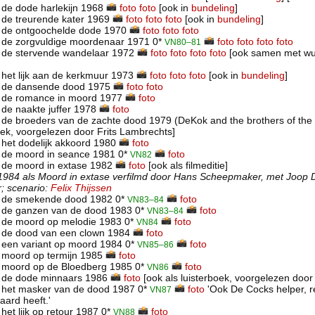
de dode harlekijn 1968
foto
foto
[ook in
bundeling
]
 de treurende kater 1969
foto
foto
foto
[ook in
bundeling
]
 de ontgoochelde dode 1970
foto
foto
foto
 de zorgvuldige moordenaar 1971 0*
foto
foto
foto
foto
VN80–81
 de stervende wandelaar 1972
foto
foto
foto
foto
[ook samen met wur
het lijk aan de kerkmuur 1973
foto
foto
foto
[ook in
bundeling
]
 de dansende dood 1975
foto
foto
 de romance in moord 1977
foto
de naakte juffer 1978
foto
de broeders van de zachte dood 1979 (DeKok and the brothers of the
boek, voorgelezen door Frits Lambrechts]
het dodelijk akkoord 1980
foto
 de moord in seance 1981 0*
foto
VN82
 de moord in extase 1982
foto
[ook als filmeditie]
 1984 als Moord in extase verfilmd door Hans Scheepmaker, met Joop
; scenario:
Felix Thijssen
 de smekende dood 1982 0*
foto
VN83–84
 de ganzen van de dood 1983 0*
foto
VN83–84
 de moord op melodie 1983 0*
foto
VN84
 de dood van een clown 1984
foto
 een variant op moord 1984 0*
foto
VN85–86
 moord op termijn 1985
foto
 moord op de Bloedberg 1985 0*
foto
VN86
 de dode minnaars 1986
foto
[ook als luisterboek, voorgelezen door
 het masker van de dood 1987 0*
foto
'Ook De Cocks helper, re
VN87
aard heeft.'
het lijk op retour 1987 0*
foto
VN88