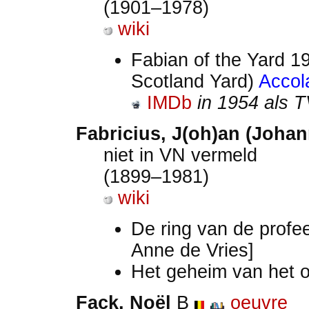
(1901–1978)
wiki
Fabian of the Yard 1
Scotland Yard)
Accol
IMDb
in 1954 als T
Fabricius, J(oh)an (Johan
niet in VN vermeld
(1899–1981)
wiki
De ring van de profe
Anne de Vries]
Het geheim van het 
Fack, Noël
B
oeuvre