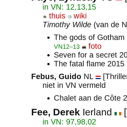
in VN: 12,13,15
thuis
wiki
Timothy Wilde
(van de N
The gods of Gotham
foto
VN12–13
Seven for a secret 2
The fatal flame 2015
Febus, Guido
NL
[Thrille
niet in VN vermeld
Chalet aan de Côte 
Fee, Derek
Ierland
[
in VN: 97,98,02