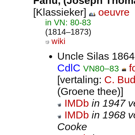
Fanu, (Joseph Thoma
[Klassieker]
oeuvre
in VN: 80-83
(1814–1873)
wiki
Uncle Silas 1864
CdlC
f
VN80–83
[vertaling:
C. Bud
(Groene thee)]
IMDb
in 1947 v
IMDb
in 1968 v
Cooke