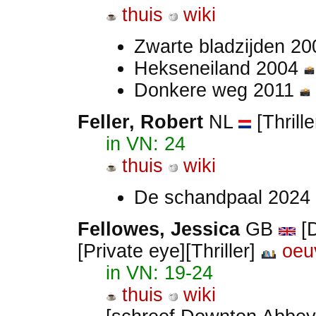
thuis
wiki
Zwarte bladzijden 2
Hekseneiland 2004
Donkere weg 2011
Feller, Robert
NL
[Thrille
in VN: 24
thuis
wiki
De schandpaal 2024
Fellowes, Jessica
GB
[D
[Private eye][Thriller]
oeu
in VN: 19-24
thuis
wiki