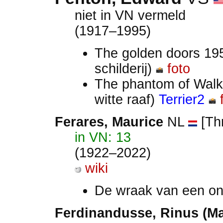
niet in VN vermeld
(1917–1995)
The golden doors 19
schilderij)
foto
The phantom of Walk
witte raaf)
Terrier2
Ferares, Maurice
NL
[Thr
in VN: 13
(1922–2022)
wiki
De wraak van een on
Ferdinandusse
, Rinus (M