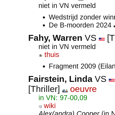
niet in VN vermeld
Wedstrijd zonder wi
De B-moorden 2024
Fahy, Warren
VS
[T
niet in VN vermeld
thuis
Fragment 2009 (Eila
Fairstein, Linda
VS
[Thriller]
oeuvre
in VN: 97-00,09
wiki
Alex(andra) Cooper
(in 