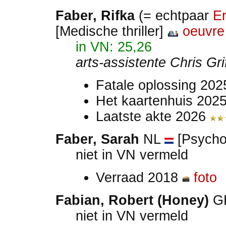
Faber
, Rifka
(= echtpaar
Er
[Medische thriller]
oeuvre
in VN: 25,26
arts-assistente Chris Gri
Fatale oplossing 20
Het kaartenhuis 202
Laatste akte 2026
Faber, Sarah
NL
[Psychol
niet in VN vermeld
Verraad 2018
foto
Fabian, Robert (Honey)
G
niet in VN vermeld