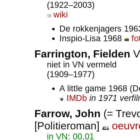
(1922–2003)
wiki
De rokkenjagers 19
Inspio-Lisa 1968
fo
Farrington, Fielden
niet in VN vermeld
(1909–1977)
A little game 1968 (D
IMDb
in 1971 verf
Farrow, John
(= Trev
[Politieroman]
oeuvr
in VN: 00,01