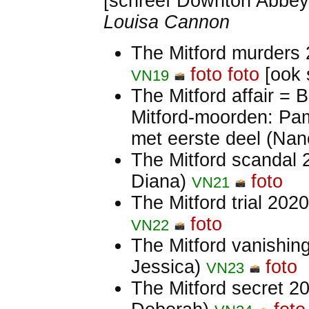
[schreef Downton Abbey
Louisa Cannon
The Mitford murders
foto
foto
[ook 
VN19
The Mitford affair =
Mitford-moorden: Pa
met eerste deel (Nan
The Mitford scandal
Diana)
foto
VN21
The Mitford trial 202
foto
VN22
The Mitford vanishi
Jessica)
foto
VN23
The Mitford secret 