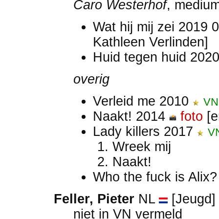
Caro Westerhof
, mediu
Wat hij mij zei 2019 
Kathleen Verlinden]
Huid tegen huid 202
overig
Verleid me 2010
VN
Naakt! 2014
foto
[er
Lady killers 2017
V
Wreek mij
Naakt!
Who the fuck is Alix
Feller, Pieter
NL
[Jeugd
niet in VN vermeld