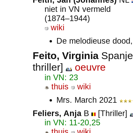
Feith, Jan (Johannes)
NL
niet in VN vermeld
(1874–1944)
wiki
De melodieuse dood,
Feito, Virginia
Spanj
thriller]
oeuvre
in VN: 23
thuis
wiki
Mrs. March 2021
Feliers, Anja
B
[Thriller]
in VN: 11-20,25
thuis
wiki