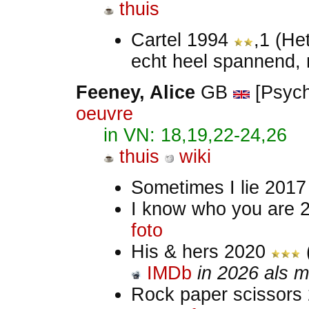
thuis
Cartel 1994
,1 (He
echt heel spannend, 
Feeney, Alice
GB
[Psycho
oeuvre
in VN: 18,19,22-24,26
thuis
wiki
Sometimes I lie 201
I know who you are
foto
His & hers 2020
(
IMDb
in 2026 als m
Rock paper scissors