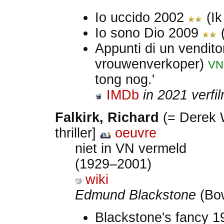
Io uccido 2002
(Ik
Io sono Dio 2009
(
Appunti di un vendit
vrouwenverkoper)
VN
tong nog.'
IMDb
in 2021 verfi
Falkirk, Richard
(= Derek 
thriller]
oeuvre
niet in VN vermeld
(1929–2001)
wiki
Edmund Blackstone
(Bow
Blackstone's fancy 1