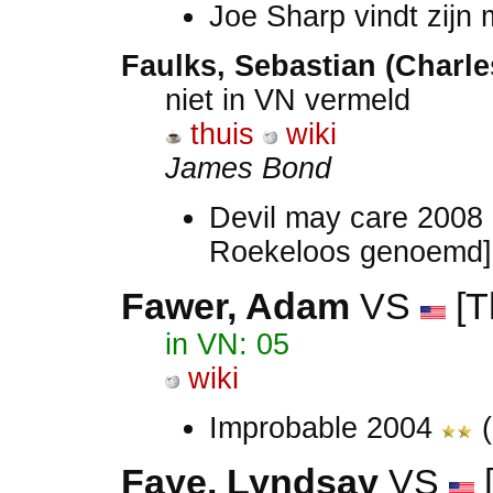
Joe Sharp vindt zij
Faulks, Sebastian (Charle
niet in VN vermeld
thuis
wiki
James Bond
Devil may care 2008 
Roekeloos genoemd]
Fawer, Adam
VS
[Th
in VN: 05
wiki
Improbable 2004
(
Faye, Lyndsay
VS
[