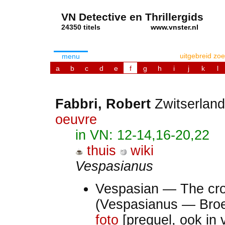
VN Detective en Thrillergids
24350 titels
www.vnster.nl
uitgebreid zo
menu
a
b
c
d
e
f
g
h
i
j
k
l
Fabbri, Robert
Zwitserlan
oeuvre
in VN: 12-14,16-20,22
thuis
wiki
Vespasianus
Vespasian — The cro
(Vespasianus — Broe
foto
[prequel, ook in