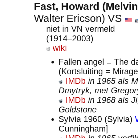
Fast
, Howard (Melvin
Walter Ericson) VS
niet in VN vermeld
(1914–2003)
wiki
Fallen angel = The d
(Kortsluiting = Mirag
IMDb
in 1965 als 
Dmytryk, met Gregor
IMDb
in 1968 als 
Goldstone
Sylvia 1960 (Sylvia)
Cunningham]