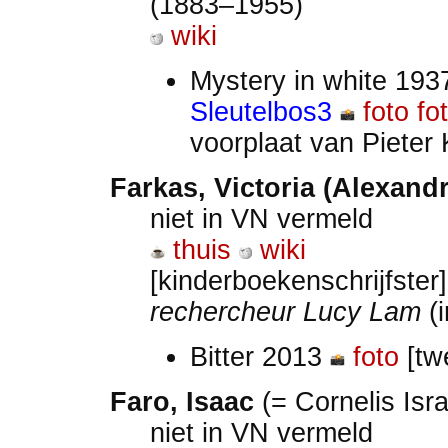
(1883–1955)
wiki
Mystery in white 193
Sleutelbos3
foto
fo
voorplaat van Pieter
Farkas, Victoria (Alexandr
niet in VN vermeld
thuis
wiki
[kinderboekenschrijfster]
rechercheur Lucy Lam
(
Bitter 2013
foto
[tw
Faro, Isaac
(= Cornelis Isr
niet in VN vermeld