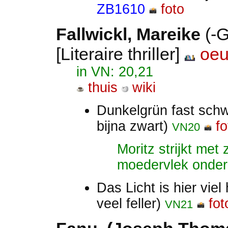
ZB1610
foto
Fallwickl, Mareike
(-G
[Literaire thriller]
oeu
in VN: 20,21
thuis
wiki
Dunkelgrün fast sch
bijna zwart)
fo
VN20
Moritz strijkt met
moedervlek onder 
Das Licht is hier viel
veel feller)
fot
VN21