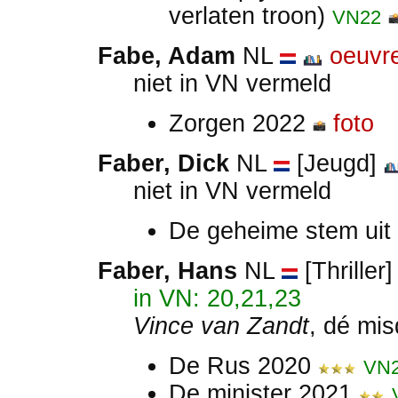
verlaten troon)
VN22
Fabe, Adam
NL
oeuvr
niet in VN vermeld
Zorgen 2022
foto
Faber, Dick
NL
[Jeugd]
niet in VN vermeld
De geheime stem uit 
Faber, Hans
NL
[Thriller
in VN: 20,21,23
Vince van Zandt
, dé mi
De Rus 2020
VN
De minister 2021