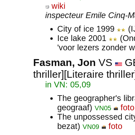
wiki
inspecteur Emile Cinq-M
City of ice 1999
(I
Ice lake 2001
(Ond
'voor lezers zonder 
Fasman, Jon
VS
G
thriller][Literaire thrille
in VN: 05,09
The geographer's lib
geograaf)
foto
VN05
The unpossessed ci
bezat)
foto
VN09