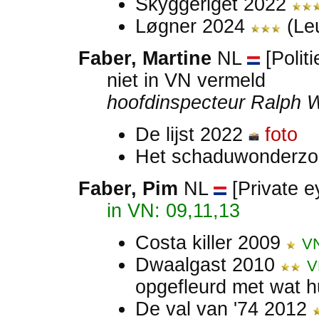
Skyggeriget 2022
Løgner 2024
(Le
Faber, Martine
NL
[Polit
niet in VN vermeld
hoofdinspecteur Ralph 
De lijst 2022
foto
Het schaduwonderz
Faber, Pim
NL
[Private ey
in VN: 09,11,13
Costa killer 2009
V
Dwaalgast 2010
V
opgefleurd met wat h
De val van '74 2012