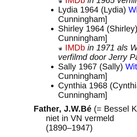
IMDb
in 1965 verf
Lydia 1964 (Lydia)
W
Cunningham]
Shirley 1964 (Shirley
Cunningham]
IMDb
in 1971 als Wh
verfilmd door Jerry P
Sally 1967 (Sally)
Wi
Cunningham]
Cynthia 1968 (Cynth
Cunningham]
Father, J.W.Bé
(= Bessel 
niet in VN vermeld
(1890–1947)