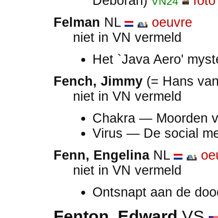
Deborah)
foto
VN24
Felman
NL
oeuvre
niet in VN vermeld
Het `Java Aero' myst
Fench, Jimmy
(= Hans van
niet in VN vermeld
Chakra — Moorden v
Virus — De social 
Fenn, Engelina
NL
oe
niet in VN vermeld
Ontsnapt aan de do
Fenton, Edward
VS