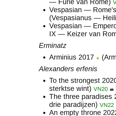
— Furie van Rome)
Vespasian — Rome's
(Vespasianus — Heil
Vespasian — Emper
IX — Keizer van Ro
Erminatz
Arminius 2017
(Arm
Alexanders erfenis
To the strongest 20
sterktse wint)
VN20
The three paradises
drie paradijzen)
VN22
An empty throne 20