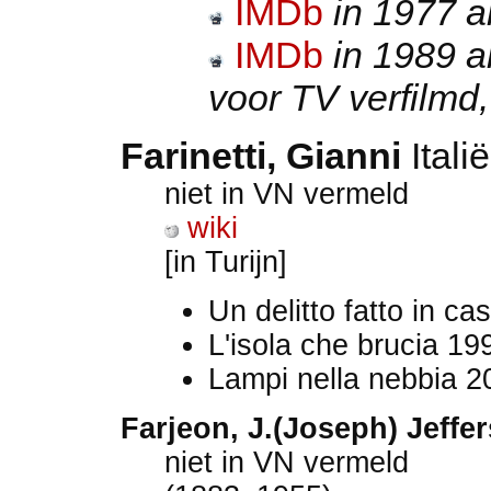
IMDb
in 1977 a
IMDb
in 1989 a
voor TV verfilmd
Farinetti, Gianni
Itali
niet in VN vermeld
wiki
[in Turijn]
Un delitto fatto in c
L'isola che brucia 1
Lampi nella nebbia 2
Farjeon, J.(Joseph) Jeffe
niet in VN vermeld