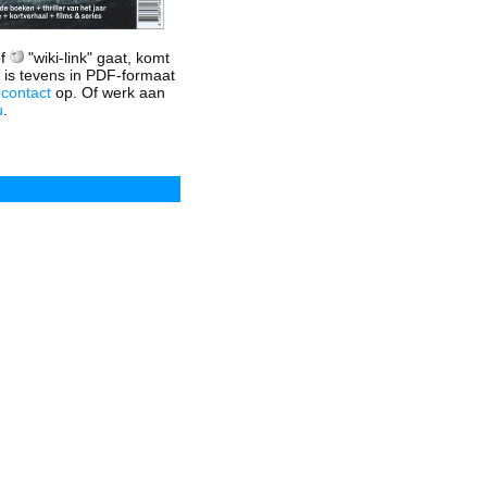
of
"wiki-link" gaat, komt
 is tevens in PDF-formaat
t
contact
op. Of werk aan
u
.