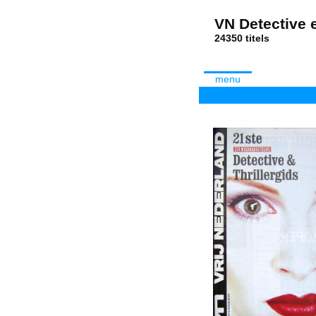
VN Detective e
24350 tit
menu