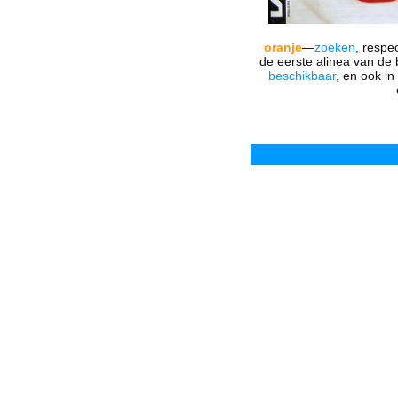
oranje
—
zoeken
, respec
de eerste alinea van de
beschikbaar
, en ook i