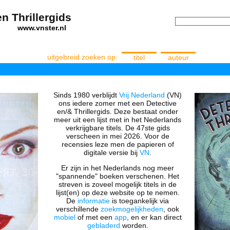
n Thrillergids
els
www.vnster.nl
uitgebreid zoeken op:
titel
auteur
Sinds 1980 verblijdt
Vrij Nederland
(VN)
ons iedere zomer met een Detective
en/& Thrillergids. Deze bestaat onder
meer uit een lijst met in het Nederlands
verkrijgbare titels. De 47ste gids
verscheen in mei 2026. Voor de
recensies leze men de papieren of
digitale versie bij
VN
.
Er zijn in het Nederlands nog meer
"spannende" boeken verschenen. Het
streven is zoveel mogelijk titels in de
lijst(en) op deze website op te nemen.
De
informatie
is toegankelijk via
verschillende
zoekmogelijkheden
, ook
mobiel
of met een
app
, en er kan direct
gebladerd
worden.