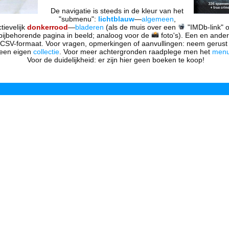
De navigatie is steeds in de kleur van het
"submenu":
lichtblauw
—
algemeen
,
tievelijk
donkerrood
—
bladeren
(als de muis over een
"IMDb-link" 
 bijbehorende pagina in beeld; analoog voor de
foto's). Een en ander
n CSV-formaat. Voor vragen, opmerkingen of aanvullingen: neem gerus
een eigen
collectie
. Voor meer achtergronden raadplege men het
men
Voor de duidelijkheid: er zijn hier geen boeken te koop!